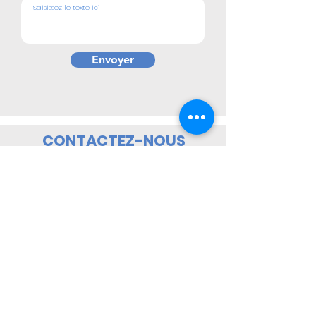
Envoyer
CONTACTEZ-NOUS
DAVID
06.19.32.57.46
HANNA
06.65.12.31.77
BERESHITLOISIRS
contact@bereshitloisirs.com