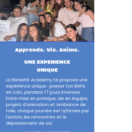
Apprends. Vis. Anime.
UNE EXPÉRIENCE
UNIQUE
La Bereshit Academy te propose une
expérience unique : passer ton BAFA
en colo, pendant 17 jours intenses.
Entre mise en pratique, vie en équipe,
projets d’animation et ambiance de
folie, chaque journée est rythmée par
l’action, les rencontres et le
dépassement de soi.