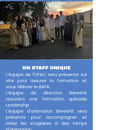
UN STAFF UNIQUE
L'équipe de l'OFAC sera présente sur
site pour assurer la formation et
vous délivrer le BAFA.
L'équipe de direction Bereshit
assurera une formation spéciale
Leadership.
L'équipe d'animation Bereshit sera
présente pour accompagner et
initier les stagiaires à des temps
d'animation.